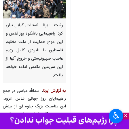
رشت - ایرنا - استاندار گیلان بیان
کرد: راهپیمایی باشکوه روز قدس و
این موج حمایت از ملت مظلوم
فلسطین تا نابودی کامل رژیم
غاصب صهیونیستی و خروج آنها از
این سرزمین مقدس ادامه خواهد
یافت.
به گزارش ایرنا
، اسدالله عباسی در جمع
راهپیمایان روز جهانی قدس افزود:
این مناسبت بزرگ جلوه ای از بینش
♿︎
عمیق و نگاه آرمانخواهانه و آینده
×
نگرانه بنیانگذار جمهوری اسلامی