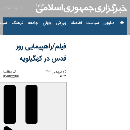
۱۸ مرداد ۱۴۰۵
عناوین‌
سیاست
اقتصاد
ورزش
جهان
جامعه
فرهنگ
سیاس
فیلم/راهپیمایی روز
قدس در کهگیلویه
۲۵ فروردین ۱۴۰۲،
کد مطلب:
85082280
۱۲:۱۳