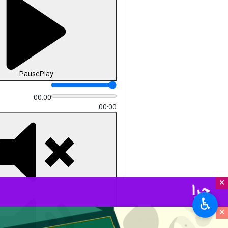
Pause
Play
00:00
00:00
×
♿︎
×