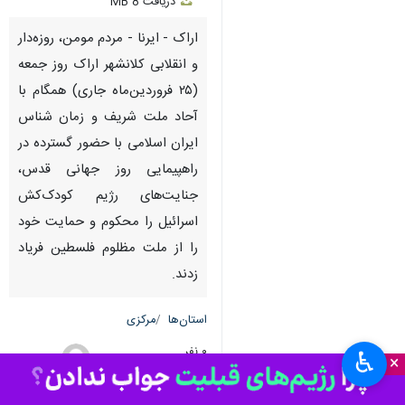
دریافت
8 MB
fullscreen
اراک - ایرنا - مردم مومن، روزه‌دار
و انقلابی کلانشهر اراک روز جمعه
(۲۵ فروردین‌ماه جاری) همگام با
آحاد ملت شریف و زمان شناس
ایران اسلامی با حضور گسترده در
راهپیمایی روز جهانی قدس،
جنایت‌های رژیم کودک‌کش
اسرائیل را محکوم و حمایت خود
را از ملت مظلوم فلسطین فریاد
زدند.
استان‌ها
مرکزی
۰ نفر
♿︎
×
آزاده عباسی