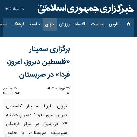
۱۸ مرداد ۱۴۰۵
عناوین‌
سیاست
اقتصاد
ورزش
جهان
جامعه
فرهنگ
سیاس
برگزاری سمینار
«فلسطین دیروز، امروز،
فردا» در صربستان
۲۵ فروردین ۱۴۰۲،
کد مطلب:
85082260
۱۱:۱۸
تهران –ایرنا- سمینار "فلسطین
دیروز، امروز، فردا" عصر پنجشنبه
۲۴ فروردین در مرکز فرهنگی
سیریلیک صربستان، با حضور