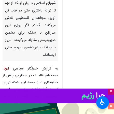
شورای اسلامی با بیان اینکه از غزه
تا کرانه باختری حتی در قلب تل
آویو، مجاهدان فلسطینی تلاش
می‌کنند،‌ گفت: اگر روزی این
مبارزان با سنگ برای دشمن
صهیونیستی مقابله می‌کردند امروز
با موشک برابر دشمن صهیونیستی
ایستادند.
به گزارش خبرنگار سیاسی
ایرنا
،
محمدباقر قالیباف در سخنرانی پیش از
خطبه‌های نماز جمعه این هفته تهران
که به گرامیداشت روز جهانی قدس
×
اختصاص داشت، گفت: روز قدس
♿︎
برای کشورهای اسلامی و برای احیا
×
دوباره اسلام است؛ روز قدس به ما