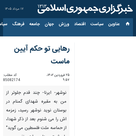
۱۷ مرداد ۱۴۰۵
عناوین‌
سیاست
اقتصاد
ورزش
جهان
جامعه
فرهنگ
سیاس
رهایی تو حکم آیین
ماست
۲۵ فروردین ۱۴۰۲،
کد مطلب:
85082174
۹:۵۷
نوشهر- ایرنا- چند قدم جلوتر از
من به مقبره شهدای گمنام در
بوستان نوید نوشهر رسید، زمزمه
اش را می شنوم بعد از ذکر شهدا،
از حماسه ملت فلسطین می گوید"