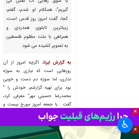
با شوق رهایی ات نفس می
گیریم"، همکلام او شدم، گفتم،
کجا، گفت امروز روز قدس است،
زیباترین تابلوی همدردی و
همراهی با ملت مظلوم فلسطین
به تصویر کشیده می شود.
به گزارش ایرنا
، اگرچه امروز از آن
روزهایی است که نیازی به سوژه
نداری، اما سوژه دم دست و خوبی
بود برای تهیه گزارشم، خودش را "
محمدرضا حسینی مهر" معرفی کرد،
گفت : با جمعه امروز مورخ بیست و
×
پنجم فروردین سال ۱۴۰۲ بیش از ۳۵
راهپیمایی روز قدس شهرم شرکت می
♿︎
×
کنم و با هم شهری های خود فریاد می
زنیم ای ملت فسلطین و ای قدس ما