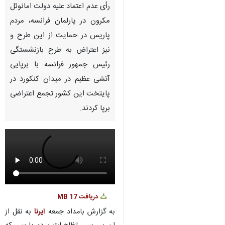
Unmute
Settings
PIP
Enter
Download
دریافت
17 MB
fullscreen
تهران- ایرنا- ساعاتی پس از طرح
رأی عدم اعتماد علیه دولت امانوئل
مکرون در پارلمان فرانسه، مردم
پاریس در حمایت از این طرح و
نیز اعتراض به طرح بازنشستگی
رئیس جمهور فرانسه با برپایی
آتشی عظیم در میدان کنکورد در
پایتخت این کشور تجمع اعتراضی
برپا کردند.
♿︎
×
به گزارش بامداد جمعه
ایرنا
به نقل از
ان بی سی، تظاهرات مردم پاریس که