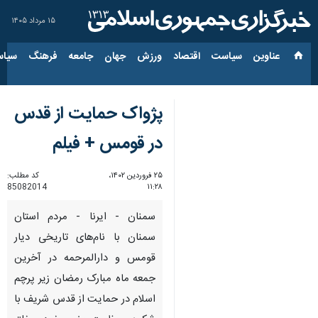
۱۵ مرداد ۱۴۰۵
عناوین‌
سیاست
اقتصاد
ورزش
جهان
جامعه
فرهنگ
سیاس
پژواک حمایت از قدس
در قومس + فیلم
۲۵ فروردین ۱۴۰۲،
کد مطلب:
85082014
۱۱:۲۸