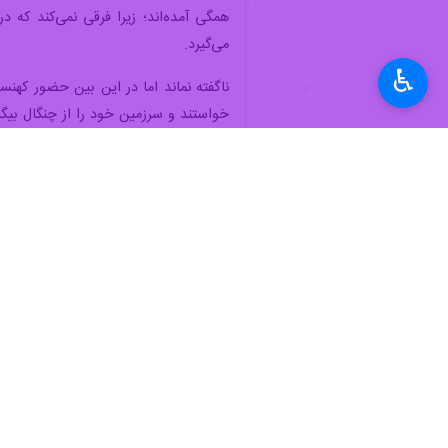
♿︎
بجنورد- ایرنا- مردم سرزمین قومیت ه
فلسطین هم نوا و یکی شوند.
قدس، ای یادگار انبیا در زمین! سلامت 
ایستادی و شانه هایت را که روزگاری مأ
کشند. ایستادی؛ بالاتر از سیاهی ها.
چه غم انگیز است سرگذشت تو، ای سرزم
به تمامی زخم هایت، با تمام واژه های 
سلام می کنم تو را، که خداوند می فرماید: «إ
مخصوص اهل تقواست».