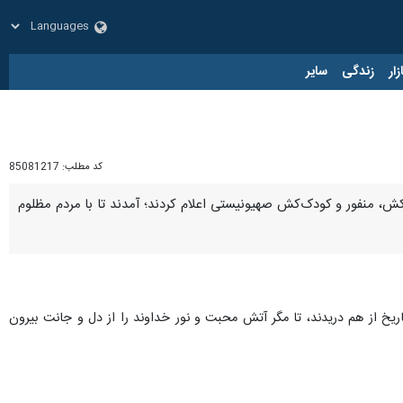
زار
زندگی
سایر
کد مطلب:
85081217