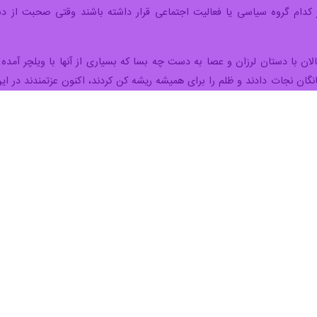
ا امروز همانند سال های گذشته نفرت و انزجار خود را از رژیم منحوس، نسل‌
می کنم؛ به گستردگی اندوه هایت، به لحظه هایی که ایستادی در آتش و خون.
من وحی الهی بود، در هم شکستند و قلبت را با دشنه دژخیمان چکمه پوش تار
ین صلح! ای سرزمین خلاصه خوبی ها!
سپیدم، سلامت می کنم؛ سلامی به گستردگی اندوه هایی که قلب تو را اشغال ک
نَّ الأَرْضَ لِلّهِ یُورِثُها مَنْ یشِاءُ مِنْ عِبادِهِ وَ الْعاقِبَةُ لِلْمُتَّ