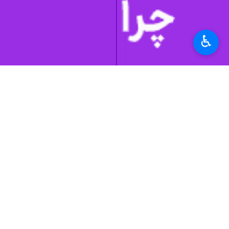
به گزارش
ایرنا
این حسینیه با توجه به جا
♿︎
شایان ذکر است این مکان از گزند حوادث 
شهرستان خوانسار با حدود ۳۵ هزار نفر جمعیت در ۱۵۰ کیلومتری شمال‌غرب شهر اصفهان است.
تهیه و تدوین: روح الله علایی
استان‌ها
اصفهان
۰ نفر
برچسب‌ها
حوزه علميه
خوانسار
اصفهان
گزارش چندرسانه ای