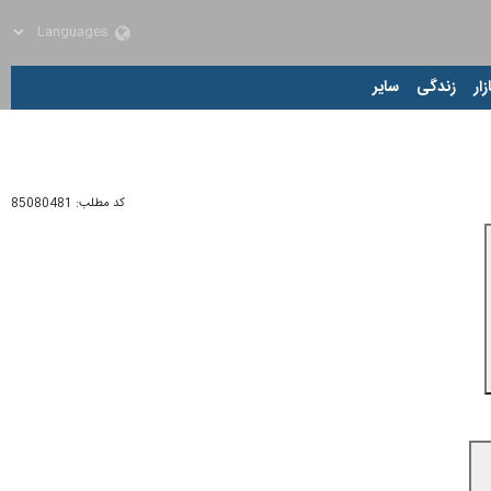
زار
زندگی
سایر
کد مطلب:
85080481