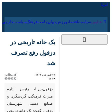
۱۷ مرداد ۱۴۰۵
عناوین‌
سیاست
اقتصاد
ورزش
جهان
جامعه
فرهنگ
سیاس
یک خانه تاریخی در
دزفول رفع تصرف شد
۲۲ فروردین ۱۴۰۲،
کد مطلب:
85080352
۱۷:۳۸
دزفول-ایرنا- رئیس اداره میراث
فرهنگی، گردشگری و صنایع دستی
شهرستان دزفول گفت: یک خانه
تاریخی دزفول که از ۱۲ سال پیش
تصرف شده بود رفع تصرف و تحت