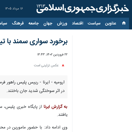
۱۶ مرداد ۱۴۰۵
عناوین‌
سیاست
اقتصاد
ورزش
جهان
جامعه
فرهنگ
سیاس
برخورد سواری سمند با تیر برق در اروم
۲۲ فروردین ۱۴۰۲، ۱۴:۴۳
عکس تزئینی است
ارومیه - ایرنا - رییس پلیس راهور فرم
در اثر سوختگی شدید جان باختند.
به گزارش ایرنا
از پایگاه خبری پلیس، س
یافتند.
وی ادامه داد: با حضور مامورین در مح