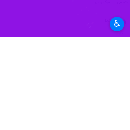
انتظامی
مرگ و میر
نظر شما
♿︎
*
لطفا متن تصویر را در جعبه متن وارد کنید
پیشنهاد سردبیر