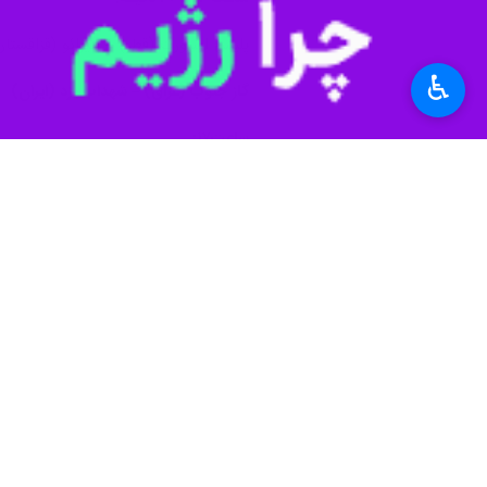
♿︎
تهران- ایرنا- حریفان تیم شهداب یزد 
به گزارش ایرنا
مسابقات حضور خواهد داشت.
این رقابت‌ها با حضور ۱۶ تیم در چهار گروه مقدماتی آغاز می‌شود.
گره‌بندی بدین شرح است:
گروه A:
الاهلی (بحرین)، کورین ایر جامبو
گروه B:
شهداب یزد (ایران)، گاز جنوب (ع
گروه C:
سانتوری سانبردز (ژاپن)، دیامون
گروه D:
آتیرائو (قزاقستان)، پلیس (قطر