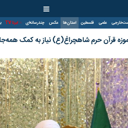
ت‌خارجی
علمی
فلسطین
استان‌ها
عکس
چندرسانه‌ای
ایرنا TV
با
زی موزه قرآن حرم شاهچراغ(ع) نیاز به کمک همه‌جان