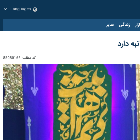
زار
زندگی
سایر
به دارد
کد مطلب:
85080166