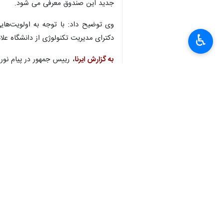
جدید این صندوق معرفی می شود.
وی توضیح داد: با توجه به اولویت‌ها
♿︎
دکترای مدیریت تکنولوژی از دانشگاه ع
به گزارش ایرنا
، رییس جمهور در پیام نور
×
سخنگوی دولت شامگاه ۲۱ فروردین از جابه‌جایی‌های مدیریتی در دولت خبر داد و اعلام کرد: برای استفاده بهتر از ظرفیت مدیران اجرایی، جابه‌جایی‌های مدیریتی در دستور کار دولت است.
پیش از این یوسف نوری وزیر آموزش و پ
سیاست
دولت
۴ نفر
برچسب‌ها
علی بهادری جهرمی
سید ابراهیم رییسی