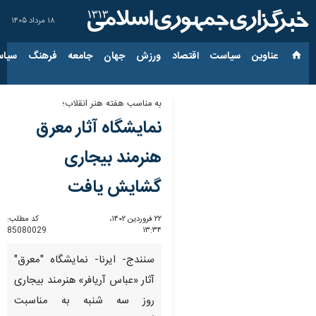
۱۸ مرداد ۱۴۰۵
عناوین‌
سیاست
اقتصاد
ورزش
جهان
جامعه
فرهنگ
سیاس
به مناسب هفته هنر انقلاب؛
نمایشگاه آثار معرق
هنرمند بیجاری
گشایش یافت
۲۲ فروردین ۱۴۰۲،
کد مطلب:
85080029
۱۳:۳۴
سنندج- ایرنا- نمایشگاه "معرق"
آثار «عباس آریافر» هنرمند بیجاری
روز سه شنبه به مناسبت