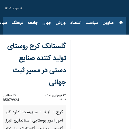
۱۶ مرداد ۱۴۰۵
عناوین‌
سیاست
اقتصاد
ورزش
جهان
جامعه
فرهنگ
سیاس
گلستانک کرج روستای
تولید کننده صنایع
دستی در مسیر ثبت
جهانی
۲۲ فروردین ۱۴۰۲،
کد مطلب:
85079924
۱۳:۱۲
کرج - ایرنا - سرپرست اداره کل
امور امور روستایی استانداری البرز