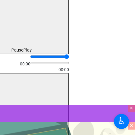
Pause
Play
00:00
00:00
×
♿︎
×