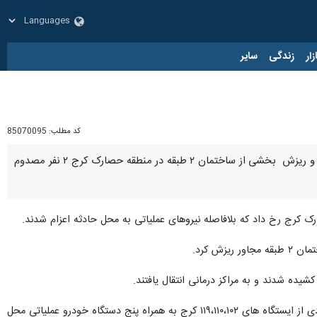
زار
زندگی
سایر
کد مطلب:
85070095