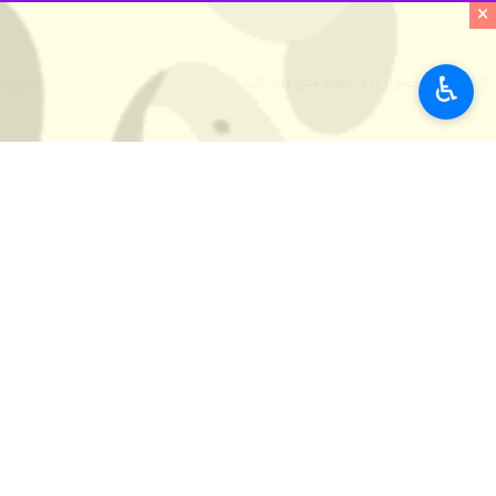
سمیعی گفت: مصدومان این حادثه یک مرد ۲۶ ساله و یک زن ۷۰ ساله بودند که توسط آتش نشانان از زیر آوار بیرون کشیده شدند و به مراکز درمانی 
×
حادثه اعزام شدند.
♿︎
استان‌ها
البرز
۱ نفر
برچسب‌ها
آتش نشانی
شهرداری کرج
البرز
پروژه ساختمانی
خط حادثه
نظر شما