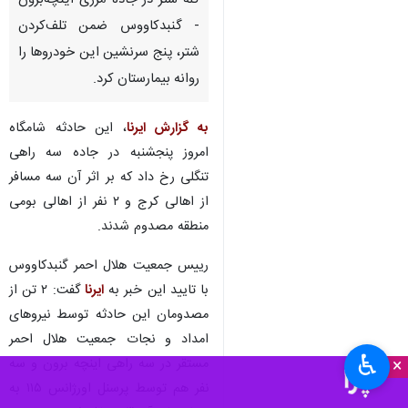
گله شتر در جاده مرزی اینچه‌برون
- گنبدکاووس ضمن تلف‌کردن
شتر، پنج سرنشین این خودروها را
روانه بیمارستان کرد.
به گزارش ایرنا
، این حادثه شامگاه
امروز پنجشنبه در جاده سه راهی
تنگلی رخ داد که بر اثر آن سه مسافر
از اهالی کرج و ۲ نفر از اهالی بومی
منطقه مصدوم شدند.
رییس جمعیت هلال احمر گنبدکاووس
با تایید این خبر به
ایرنا
گفت: ۲ تن از
مصدومان این حادثه توسط نیروهای
امداد و نجات جمعیت هلال احمر
♿︎
×
مستقر در سه راهی اینچه برون و سه
نفر هم توسط پرسنل اورژانس ۱۱۵ به