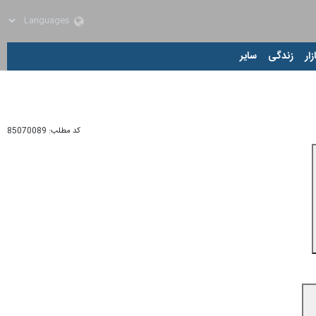
زار
زندگی
سایر
کد مطلب:
85070089