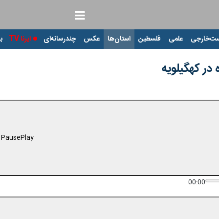
ت‌خارجی
علمی
فلسطین
استان‌ها
عکس
چندرسانه‌ای
ایرنا TV
با
در کهگیلویه