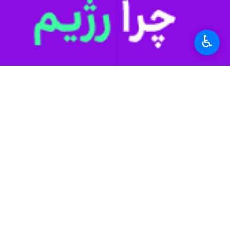
♿︎
Unmute
Settings
PIP
Enter
Download
دریافت
26 MB
fullscreen
یاسوج - ایرنا - جشن بزرگ نوروزگاه ب
استان‌ها
کهگیلویه و بویراحمد
۰ نفر
برچسب‌ها
دهدشت
کهگیلویه و بویراحمد