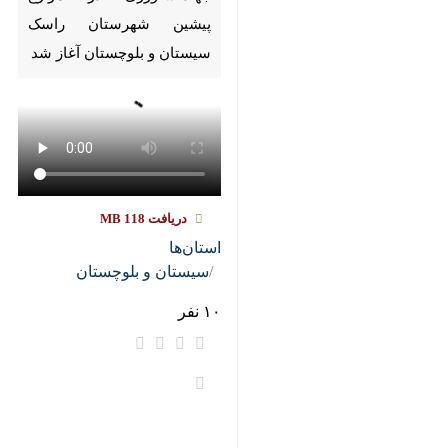
Pause
Play
00:00
00:00
♿︎