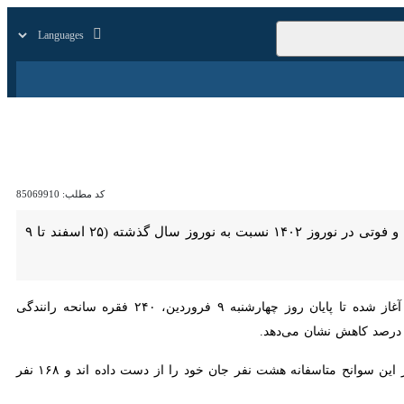
زار
زندگی
سایر
کد مطلب:
85069910