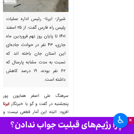
شیراز- ایرنا- رئیس اداره عملیات
پلیس راه فارس گفت: از ۲۵ اسفند
۱۴۰۱ تا پایان روز نهم فروردین ماه
جاری، ۴۳ نفر در حوادث جاده‌ای
این استان جان باخته اند که
نسبت به مدت مشابه پارسال که
۶۲ نفر بوده، ۱۹ درصد کاهش
داشته است.
سرهنگ علی اصغر همایون پور
پنجشنبه در گفت و گو با خبرنگار
ایرنا
افزود: البته این آمار قطعی نیست و
♿︎
×
می تواند تغییر کند چرا که ممکن
است فرد مصدومی در بیمارستان