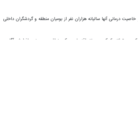
یت درمانی آنها سالیانه هزاران نفر از بومیان منطقه و گردشگران داخلی
می توانند کمک به رونق اقتصادی یک منطقه و همچنین افزایش آگاهی
ز جزیره نشینان قشمی شنیده اند که ارزش درمانی استفاده از آب این چشمه