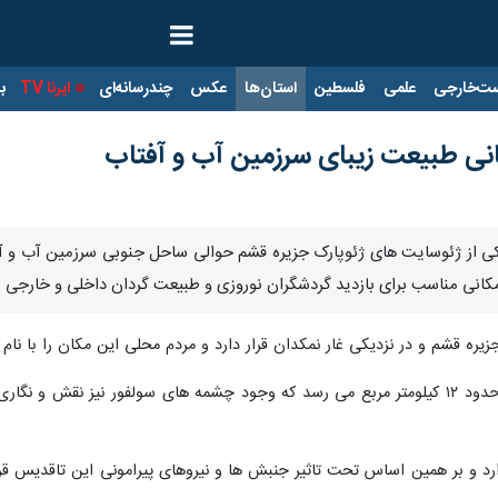
ت‌خارجی
علمی
فلسطین
استان‌ها
عکس
چندرسانه‌ای
ایرنا TV
با
انی طبیعت زیبای سرزمین آب و آفتاب
یکی از ژئوسایت های ژئوپارک جزیره قشم حوالی ساحل جنوبی سرزمین آب و آف
کانی مناسب برای بازدید گردشگران نوروزی و طبیعت گردان داخلی و خارج
یره قشم و در نزدیکی غار نمکدان قرار دارد و مردم محلی این مکان را با نام
«
این دره بسیار وسیع و مساحت آن به حدود ۱۲ کیلومتر مربع می رسد که وجود چشمه های س
د و بر همین اساس تحت تاثیر جنبش ها و نیروهای پیرامونی این تاقدیس‌ قرا