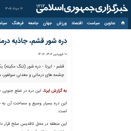
۱۶ مرداد ۱۴۰۵
عناوین‌
سیاست
اقتصاد
ورزش
جهان
جامعه
فرهنگ
سیاس
دره شور قشم، جاذبه درم
۱۰ فروردین ۱۴۰۲، ۱۴:۱۶
قشم - ایرنا - دره شور (تنگ مکینه) 
چشمه های درمانی و معدنی سولفور، م
به گزارش ایرنا
، این دره در ضلع جنوبی جز
است.
این منطقه در محل تاقدیس سلخ قرار دار