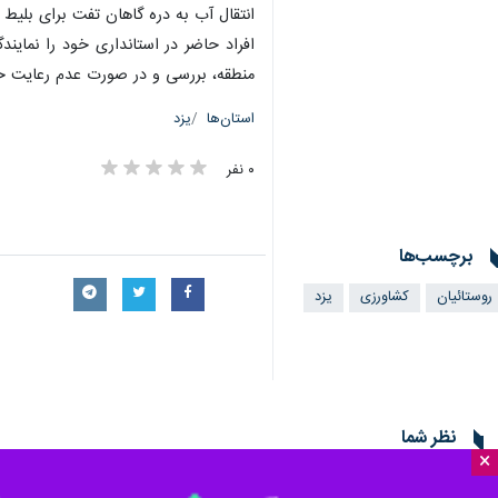
یزد- ایرنا- جمعی از اهالی روستاهای 
×
آنان داده شد.