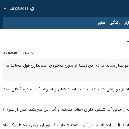
زار
زندگی
سایر
کد مطلب:
85069487