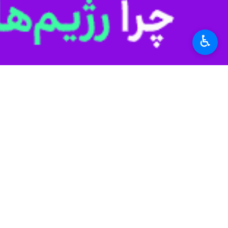
یکی از اهالی روستای هنزا از روستاهای 
اقدام کرده اند که این مسئله باعث ک
♿︎
سعید محمدی ادامه داد: روستاهای پیرام
این روستاها به مهریز، رحمت آباد، محمد
وی با بیان اینکه سال ها جریان آب در 
انتقال آب به دره گاهان تفت برای بلیط
افراد حاضر در استانداری خود را نماین
منطقه، بررسی و در صورت عدم رعایت ح
استان‌ها
یزد
۰ نفر
برچسب‌ها
روستائیان
کشاورزی
یزد