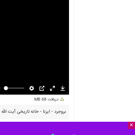
nmute
Settings
PIP
Enter
Download
دریافت
68 MB
fullscreen
بروجرد - ایرنا - خانه تاریخی آیت الل
×
به گزارش ایرنا
، خانه تاریخی آیت الله ب