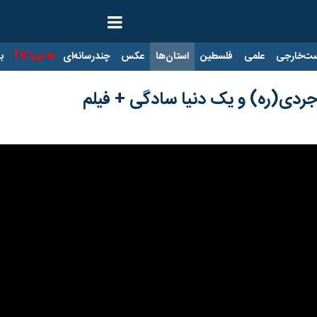
ت‌خارجی
علمی
فلسطین
استان‌ها
عکس
چندرسانه‌ای
ایرنا TV
با
وجردی(ره) و یک دنیا سادگی + فیلم