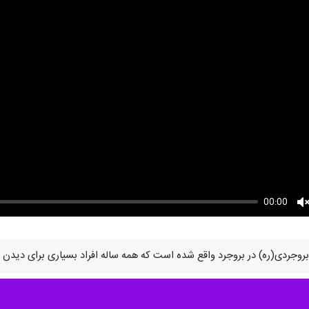
00:00
U
ه بروجردی(ره) در بروجرد واقع شده است که همه ساله افراد بسیاری برای دیدن 
روجردی(ره) با سبک و سیاق ساده اش دل هر بیننده ای را به دست می آورد و