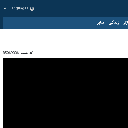
زار
زندگی
سایر
کد مطلب:
85069336