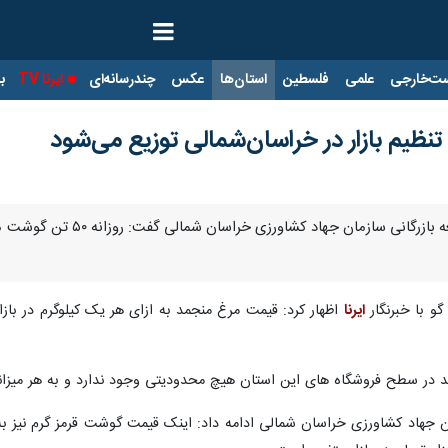
ت‌خارجی
علمی
فلسطین
استان‌ها
عکس
چندرسانه‌ای
ایرنا TV
با
بجنورد- ایرنا- سرپرست معا
و با خبرنگار
ایرنا
در سطح فروشگاه های این استان هیچ محدودیتی وجود ندارد و به هر میزانی 