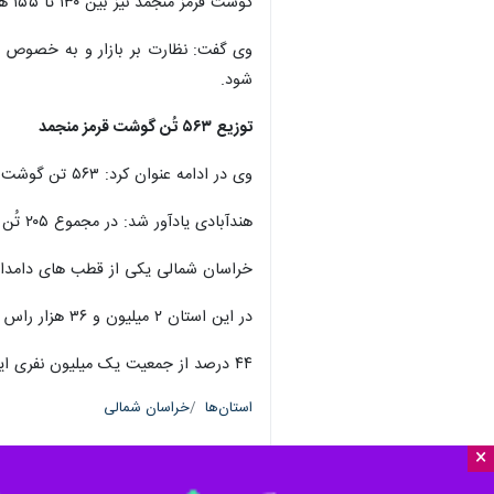
گوشت قرمز منجمد نیز بین ۱۳۰ تا ۱۵۵ هزار تومان در بازار متغییر است.
وی گفت: نظارت بر بازار و به خصوص ا
شود.
توزیع ۵۶۳ تُن گوشت قرمز منجمد
وی در ادامه عنوان کرد: ۵۶۳ تن گوشت قرمز منجمد در سه ماهه پایانی سال گذشته در این استان توزیع و نوسانات شب عید امسال کنترل شد.
هندآبادی یادآور شد: در مجموع ۲۰۵ تُن گوشت قرمز منجمد در اسفندماه سال گذشته، ۲۳۲ تُن در بهمن ماه و ۱۲۶ تُن در دیماه توزیع شد.
خراسان شمالی یکی از قطب های دامداری
در این استان ۲ میلیون و ۳۶ هزار راس دام سبک، ۲ هزار ۳۵۰ نفر شتر، ۸۴ هزار و ۲۳۰ راس دام سنگین و در مجموع حدود سه میلیون واحد دامی در استان نگهداری و پرورش داده می شود.
۴۴ درصد از جمعیت یک میلیون نفری این استان در نواحی روستایی سکونت دارند.
استان‌ها
خراسان شمالی
×
۰ نفر