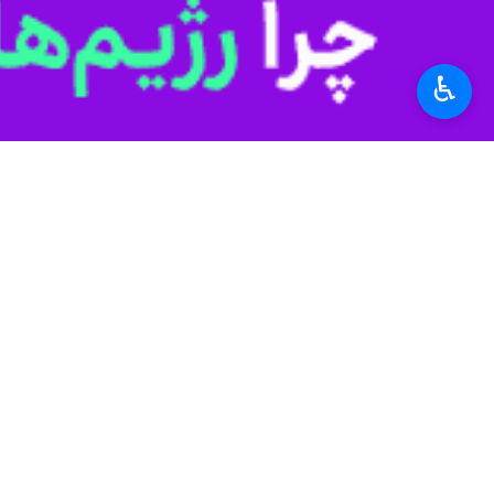
برچسب‌ها
♿︎
بجنورد
گوشت قرمز
دام و طيور
خراسان شمالی
گوشت مرغ
اخبار مرتبط
توزیع ۸۰ تُن گوشت قرمز منجمد در خراسان‌شمالی آغاز شد
بجنورد- ایرنا- سرپرست ت
هزار و ۷۱۸ تُن گوشت منجمد سفید و قرمز در خراسان‌شمالی توزیع شد
بجنورد-ایرنا- مدیر توسعه