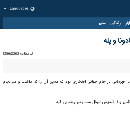
زار
زندگی
سایر
ونا و پله
کد مطلب:
85068303