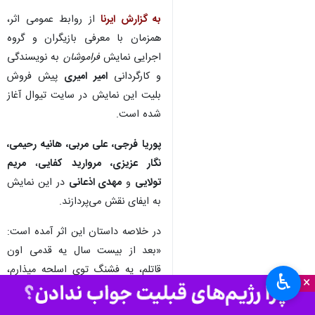
تهران-ایرنا- همزمان با معرفی
بازیگران و گروه اجرایی نمایش
«فراموشان» پیش فروش بلیت
این اثر نمایشی در سایت تیوال
آغاز شد.
به گزارش ایرنا
از روابط عمومی اثر،
همزمان با معرفی بازیگران و گروه
اجرایی نمایش
فراموشان
به نویسندگی
و کارگردانی
امیر امیری
پیش فروش
بلیت این نمایش در سایت تیوال آغاز
شده است.
پوریا فرجی، علی مربی، هانیه رحیمی،
نگار عزیزی، مروارید کفایی
،
مریم
♿︎
×
تولایی
و
مهدی اذعانی
در این نمایش
به ایفای نقش می‌پردازند.