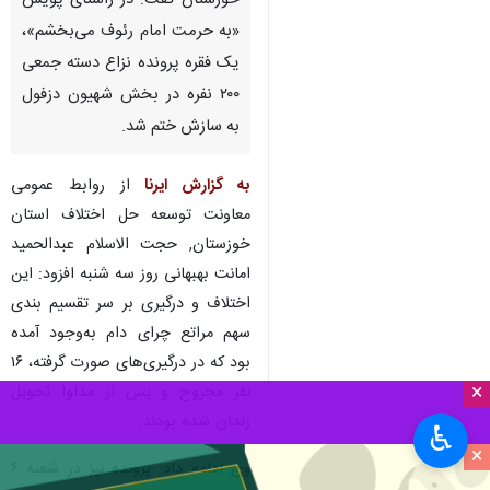
خوزستان گفت: در راستای پویش
«به حرمت امام رئوف می‌بخشم»،
یک فقره پرونده نزاع دسته جمعی
۲۰۰ نفره در بخش شهیون دزفول
به سازش ختم شد.
به گزارش ایرنا
از روابط عمومی
معاونت توسعه حل اختلاف استان
خوزستان, حجت الاسلام عبدالحمید
امانت بهبهانی روز سه شنبه افزود: این
اختلاف و درگیری بر سر تقسیم بندی
سهم مراتع چرای دام به‌وجود آمده
بود که در درگیری‌های صورت گرفته، ۱۶
×
نفر مجروح و پس از مداوا تحویل
زندان شده بودند.
♿︎
×
وی ادامه داد: پرونده نیز در شعبه ۶