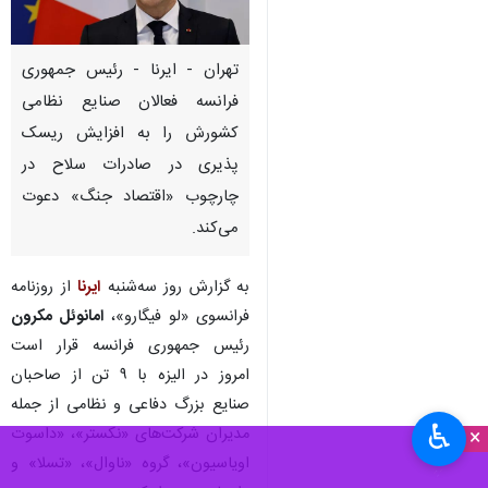
تهران - ایرنا - رئیس جمهوری
فرانسه فعالان صنایع نظامی
کشورش را به افزایش ریسک‌
پذیری در صادرات سلاح در
چارچوب «اقتصاد جنگ» دعوت
می‌کند.
به گزارش روز سه‌شنبه
ایرنا
از روزنامه
فرانسوی «لو فیگارو»،
امانوئل مکرون
رئیس جمهوری فرانسه قرار است
امروز در الیزه با ۹ تن از صاحبان
صنایع بزرگ دفاعی و نظامی از جمله
♿︎
مدیران شرکت‌های «نکستر»، «داسوت
×
اویاسیون»، گروه «ناوال»، «تسلا» و