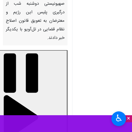
صهیونیستی دوشنبه شب از
درگیری پلیس این رژیم و
معترضان به تعویق قانون اصلاح
نظام قضایی در تل‌آویو با یکدیگر
خبر دادند.
00:00
0:00
Mute
Settings
PIP
Enter
Download
به گزارش ایرنا
از خبرگزاری "سما"
fullscreen
فلسطین، رسانه های صهیونیستی
گزارش دادند که در این درگیری‌ها
تاکنون ۴۰ تن بازداشت شدند.
♿︎
×
منابع عبری زبان اعلام کردند که
نیروهای امنیتی اسرائیلی با