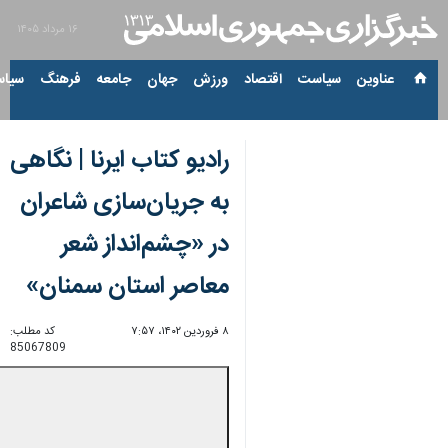
۱۶ مرداد ۱۴۰۵
عناوین‌
سیاست
اقتصاد
ورزش
جهان
جامعه
فرهنگ
سیاس
رادیو کتاب ایرنا | نگاهی
به جریان‌سازی شاعران
در «چشم‌انداز شعر
معاصر استان سمنان»
۸ فروردین ۱۴۰۲، ۷:۵۷
کد مطلب:
85067809