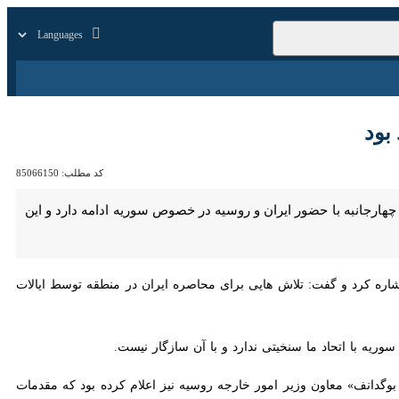
زار
زندگی
سایر
کد مطلب:
85066150