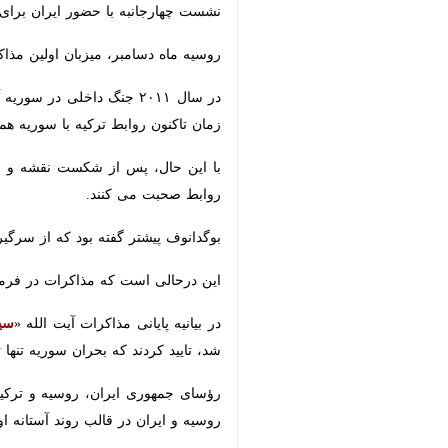
تهران-ایرنا- ابراهیم کالین سخنگوی
شامل سران نخواهد بود.