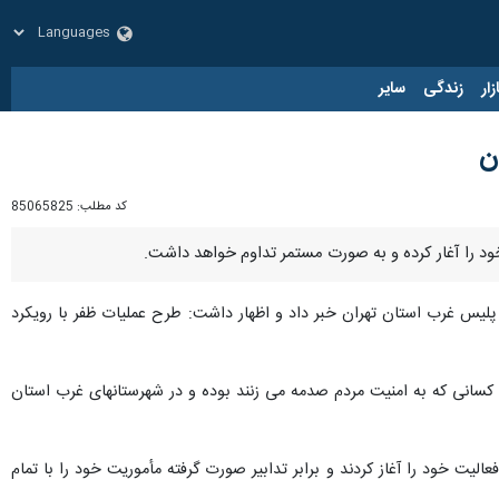
زار
زندگی
سایر
ن
کد مطلب:
85065825