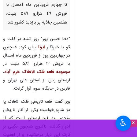
تا چهارم فروردین ماه امسال با
فروش ۴۹ هزارو ۵۸۹ بلیت،
هفتمین جاذبه پر بازدید کشور شد.
"عطا حسن پور" روز شنبه در گفت و
گو با خبرنگار
ایرنا
بیان کرد: همچنین
در چهارمین روز از فروردین ماه امسال
با فروش ۱۲ هزارو ۵۸۹ بلیت در
مجموعه قلعه فلک الافلاک خرم آباد
،
لرستان پس از استان های تهران و
فارس در جایگاه سوم قرار گرفت.
وی گفت: قلعه تاریخی فلک الافلاک یا
دژ شاپورخواست یکی از آثار تاریخی
منحصر به فرد لرستان است که از
♿︎
×
ادوار گذشته تاکنون همچون نگینی بر
تارک این دیار درخشیده و از اهمیت