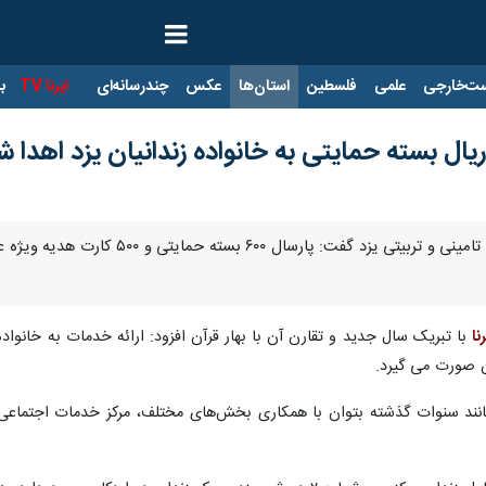
ت‌خارجی
علمی
فلسطین
استان‌ها
عکس
چندرسانه‌ای
ایرنا TV
با