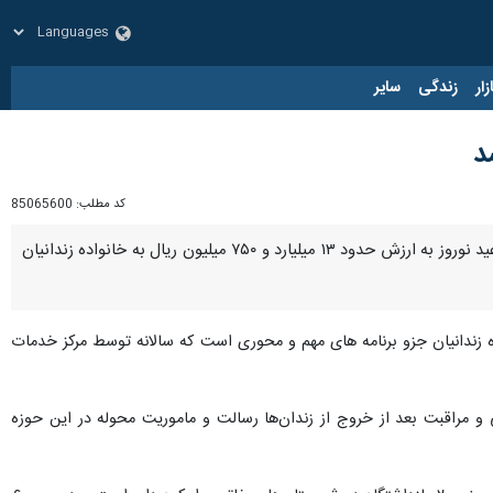
زار
زندگی
سایر
کد مطلب:
85065600