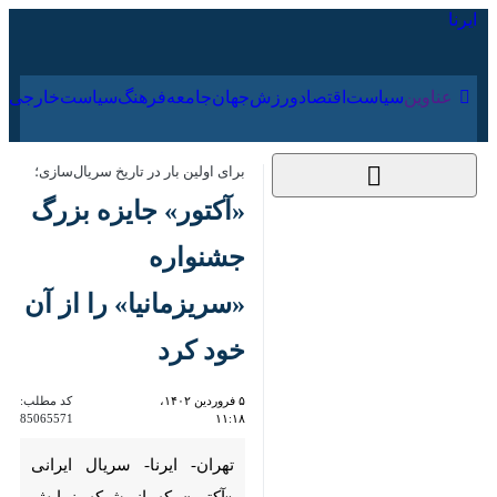
۱۵ مرداد ۱۴۰۵
عناوین‌
سیاست
اقتصاد
ورزش
جهان
جامعه
فرهنگ
سیاس
برای اولین بار در تاریخ سریال‌سازی؛
«آکتور» جایزه بزرگ
جشنواره «سریزمانیا» را
از آن خود کرد
۵ فروردین ۱۴۰۲، ۱۱:۱۸
کد مطلب:
85065571
تهران- ایرنا- سریال ایرانی
«آکتور» که از شبکه نمایش خانگی
پخش می‌شود،‌ جایزه بزرگ بخش