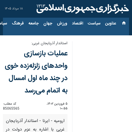
۱۸ مرداد ۱۴۰۵
عناوین‌
سیاست
اقتصاد
ورزش
جهان
جامعه
فرهنگ
سیاس
استاندار آذربایجان غربی:
عملیات بازسازی
واحدهای زلزله‌زده خوی
در چند ماه اول امسال
به اتمام می‌رسد
۵ فروردین ۱۴۰۲،
کد مطلب:
85065565
۱۰:۵۵
ارومیه - ایرنا - استاندار آذربایجان
غربی با اشاره به عزم دولت در