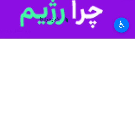
اخبار مرتبط
♿︎
ورود مسافر به جزیره کیش ۶ درصد 
کیش - ایرنا - معاون 
پیشنهاد سردبیر