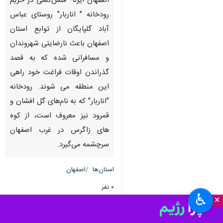
اصفهان-ایرنا- فنس‌کشی در حریم
رودخانه " اناربار" روستای عباس
آباد گلپایگان از توابع استان
اصفهان باعث نارضایتی شهروندان
و مسافرانی شده که به قصد
گذراندن اوقات فراغت خود راهی
این منطقه می شوند. رودخانه
"اناربار" که به نام‌های گل افشان و
قمرود نیز معروف است، از کوه
های زاگرس در غرب اصفهان
سرچشمه می‌گیرد.
استان‌ها
اصفهان
۰ نفر
♿︎
×