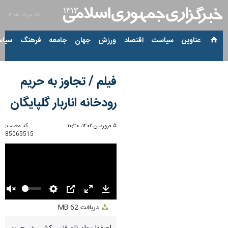
۱۵ مرداد ۱۴۰۵
عناوین‌
سیاست
اقتصاد
ورزش
جهان
جامعه
فرهنگ
سیاس
فیلم / تجاوز به حریم
رودخانه اناربار گلپایگان
۵ فروردین ۱۴۰۲، ۱۰:۳۰
کد مطلب:
85065515
Unmute
Settings
PIP
Enter
Download
دریافت
62 MB
fullscreen