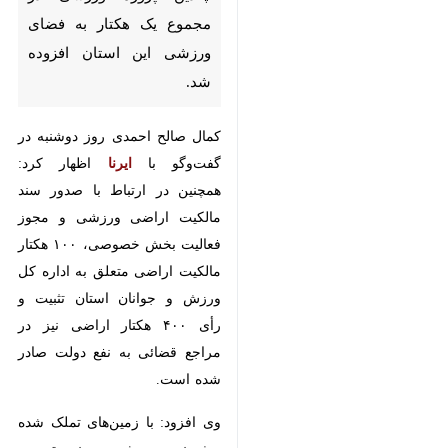
بوشهر- ایرنا- مدیرکل ورزش و
جوانان استان بوشهر گفت: در
سال ۱۴۰۱ با بهره‌برداری از چندین
پروژه ورزشی در مجموع یک هکتار
به فضای ورزشی این استان افزوده
شد.
کمال صالح احمدی روز دوشنبه در
گفت‌وگو با
ایرنا
اظهار کرد: همچنین در
ارتباط با صدور سند مالکیت اراضی
ورزشی و مجوز فعالیت بخش
خصوصی، ۱۰۰ هکتار مالکیت اراضی
متعلق به اداره کل ورزش و جوانان
♿︎
استان تثبیت و رأی ۴۰۰ هکتار اراضی
نیز در مراجع قضائی به نفع دولت