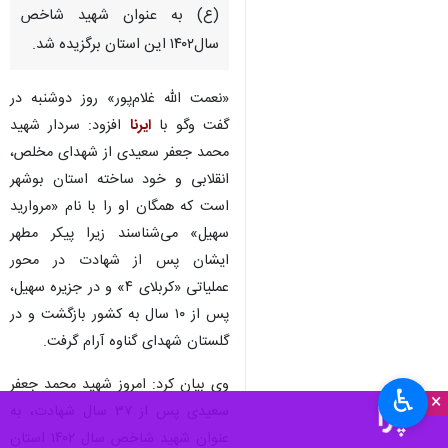
(ع) به عنوان شهید شاخص
سال۱۴۰۲ این استان برگزیده شد.
«نعمت الله غلام‌پور» روز دوشنبه در
گفت وگو با
ایرنا
افزود: سردار شهید
محمد جعفر سعیدی از شهدای مخلص،
انقلابی و خود ساخته استان بوشهر
است که همگان او را با نام «مروارید
سهیل» می‌شناسند زیرا پیکر مطهر
ایشان پس از شهادت در محور
عملیاتی «کربلای ۴» و در جزیره سهیل،
پس از ۱۰ سال به کشور بازگشت‌ و در
گلستان شهدای گناوه آرام گرفت.
وی بیان کرد: امروز شهید محمد جعفر
♿︎
×
سعیدی پس از ۳۷ سال شهادت، به
عنوان شهید شاخص سال ۱۴۰۲ استان