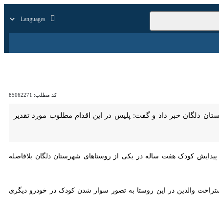
زار
زندگی
سایر
کد مطلب:
85062271