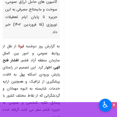
قشم - ایرنا - رییس ستاد اجرایی
خدمات سفر قشم از ممنوعیت
ورود کامیون های باری به جز
کامیون‌ های حامل ارزاق عمومی،
سوخت و مایحتاج مصرفی به این
جزیره تا پایان ایام تعطیلات
نوروزی (۱۵ فروردین ۱۴۰۲) خبر
داد.
به گزارش روز دوشنبه
ایرنا
از نقل از
روابط عمومی و امور بین الملل
سازمان منطقه آزاد قشم،
افشار فتح
♿︎
×
الهی
اظهار کرد: این تصمیم در راستای
پایش ورودی اسکله پهل به لافت،