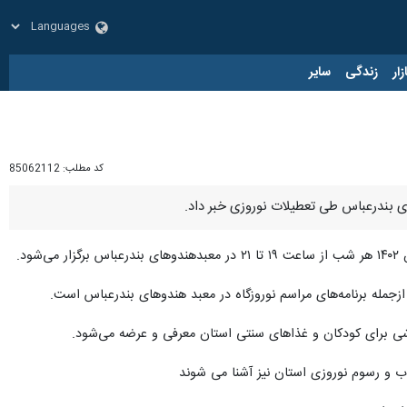
زار
زندگی
سایر
کد مطلب:
85062112