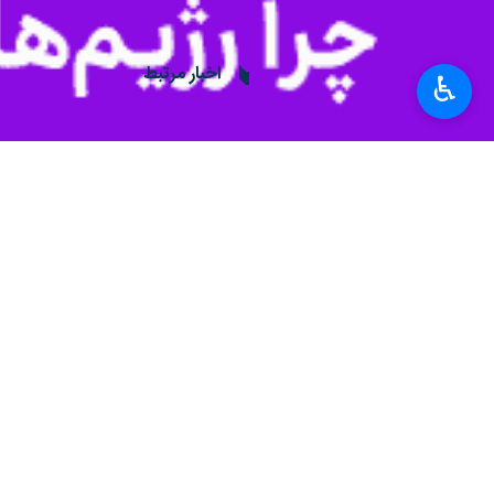
♿︎
بندرعباس- ایرنا - مدیرکل میراث‌فرهن
به گزارش روز دوشنبه روابط عمومی میراث فرهنگی هرمزگان ، محمد محسن
وی ادامه داد: برگزاری نمایشگاه‌های صن
به گفته محسنی، در برنامه نوروزگاه آی
محسنی تاکید کرد: در جشن‌ نوروزگاه معب
معبد هندوها یا پرستشگاه بُتِ گوران یکی
ساخته شده‌ و طرح این بنا از معماری پ
ﭘﻴﺶ‌ﻗﺪﻡ شدند ﻭ ﺑﻪ ﻋﻨﻮﺍﻥ بانی ﺩﺳﺖ ﺑﻪ