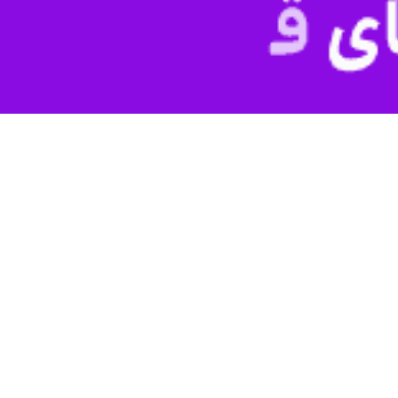
گی، گردشگری و صنایع‌دستی هرمزگان از برپایی جشن نوروزگاه در معبد هندوه
ی افزود: جشن نوروزگاه از یکم تا ۱۰ فروردین ۱۴۰۲ هر شب از ساعت ۱۹ تا ۲۱ در معبدهندوهای بندرعباس برگزار می‌شود.
ایع‌دستی و سوغات، برنامه‌های آیینی، شاهنامه‌خوانی و برپایی سفره هفت‌سین 
ین‌ها و آداب‌ورسوم سنتی، بازی‌های بومی محلی، مسابقات هرمزگان شناسی، ن
د هندوها علاوه بر ایجاد فضای شاد و مفرح، گردشگران و بازدیدکنندگان با آد
 از آثار تاریخی شهر بندرعباس در استان هرمزگان است که در مرکز این شهر قرا
ساختمان این معبد، در سال ۱۳۱۰ (قمری) مقارن با ۱۲۶۷ خورشیدی در زمان حکو
رستشگاه‌های هندی تاثیر گرفته است.
 ﺧﺮﻳﺪ ﺯﻣﻴﻦ ﻭ ﺳﺎﺧﺖ ﻣﻌﺒﺪ ﺩﺭ ﺷﻤﺎﻝ ﺑﻨﺪﺭﻋﺒﺎﺱ ﺁﻥ ﺭﻭﺯ زدند.