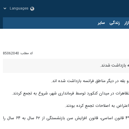
زار
زندگی
سایر
کد مطلب:
85062040
ظاهرات در میدان کنکورد توسط فرمانداری شهر، شروع به تجمع کردند.
اعتراض به اصلاحات تجمع کرده بودند.
الیزابت بورن نخست وزیر فرانسه روز پنجشنبه به رغم بالاگرفتن اعتراضات اعلام کرد که دولت با استناد به ماده ۴۹.۳ قانون اساسی، قانون افزایش سن بازنشستگی از ۶۲ سال به ۶۴ سال را