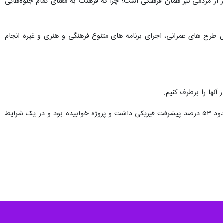
 از مردمی نیز همان فرهنگی است؛ چرا که فرهنگ به معنای تمام جلوه‌هایی
رهنگی، تکمیل طرح های عمرانی، اجرای برنامه های متنوع فرهنگی و هنری و غیره انجام
ها را برطرف کنیم.
وی گفت:تالار مرکزی یاسوج در سال ۱۳۸۷ کلنگ زنی شد و تا حدود هشت سال با اعتباری بالغ بر ۴۰ میلیارد تومان حدود ۵۳ درصد پیشرفت فیزیکی داشت و پروژه خوابیده بود و در یک شرایط