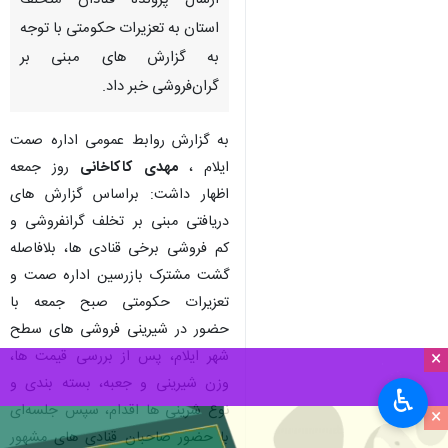
ارسال پرونده قنادان متخلف
استان به تعزیرات حکومتی با توجه
به گزارش های مبنی بر
گران‌فروشی خبر داد.
به گزارش روابط عمومی اداره صمت
ایلام ،
مهدی کاکاخانی
روز جمعه
اظهار داشت: براساس گزارش های
دریافتی مبنی بر تخلف گرانفروشی و
کم فروشی برخی قنادی ها، بلافاصله
گشت مشترک بازرسین اداره صمت و
تعزیرات حکومتی صبح جمعه با
حضور در شیرینی فروشی های سطح
شهر ایلام، پس از بررسی قیمت ها،
×
وزن شیرینی و جعبه، بسته بندی و
♿︎
نوع شرینی ها اقدام، سپس جلسه‌ای
×
با حضور صاحبان قنادی های مشهور